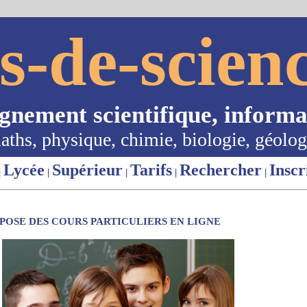
s-de-scienc
ignement scientifique, informa
aths, physique, chimie, biologie, géolog
Lycée
Supérieur
Tarifs
Rechercher
Inscr
|
|
|
|
|
OSE DES COURS PARTICULIERS EN LIGNE