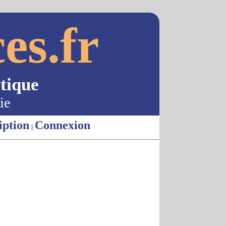
es.fr
tique
ie
iption
Connexion
|