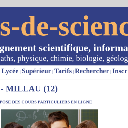
s-de-scienc
ignement scientifique, informa
aths, physique, chimie, biologie, géolog
Lycée
Supérieur
Tarifs
Rechercher
Inscr
|
|
|
|
|
 MILLAU (12)
OSE DES COURS PARTICULIERS EN LIGNE