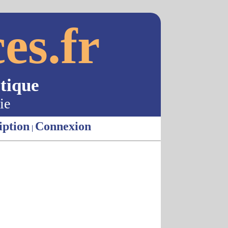
es.fr
tique
ie
iption
Connexion
|