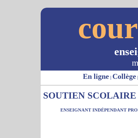
cour
ense
m
En ligne
Collège
|
SOUTIEN SCOLAIRE -
ENSEIGNANT INDÉPENDANT PROP