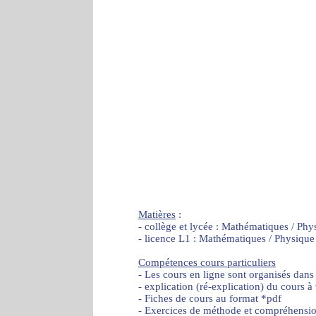
Matières
:
- collège et lycée : Mathématiques / Phy
- licence L1 : Mathématiques / Physique
Compétences cours particuliers
- Les cours en ligne sont organisés dans
- explication (ré-explication) du cours à
- Fiches de cours au format *pdf
- Exercices de méthode et compréhensi