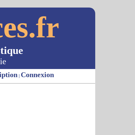
es.fr
tique
ie
iption
Connexion
|