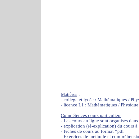
Matières
:
- collège et lycée : Mathématiques / Phy
- licence L1 : Mathématiques / Physique
Compétences cours particuliers
- Les cours en ligne sont organisés dans
- explication (ré-explication) du cours à
- Fiches de cours au format *pdf
- Exercices de méthode et compréhensi