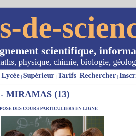
s-de-scienc
ignement scientifique, informa
aths, physique, chimie, biologie, géolog
Lycée
Supérieur
Tarifs
Rechercher
Inscr
|
|
|
|
|
- MIRAMAS (13)
OSE DES COURS PARTICULIERS EN LIGNE