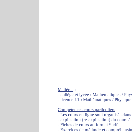
Matières
:
- collège et lycée : Mathématiques / Phy
- licence L1 : Mathématiques / Physique
Compétences cours particuliers
- Les cours en ligne sont organisés dans
- explication (ré-explication) du cours à
- Fiches de cours au format *pdf
- Exercices de méthode et compréhensi