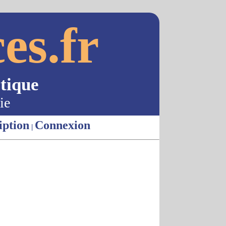
es.fr
tique
ie
iption
Connexion
|