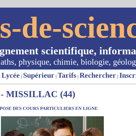
s-de-scienc
ignement scientifique, informa
aths, physique, chimie, biologie, géolog
Lycée
Supérieur
Tarifs
Rechercher
Inscr
|
|
|
|
|
 MISSILLAC (44)
OSE DES COURS PARTICULIERS EN LIGNE