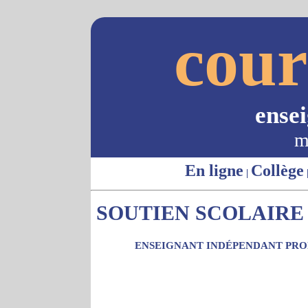
cour
ense
m
En ligne
Collège
|
SOUTIEN SCOLAIRE -
ENSEIGNANT INDÉPENDANT PROP