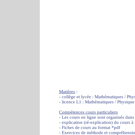
Matières
:
- collège et lycée : Mathématiques / Phy
- licence L1 : Mathématiques / Physique
Compétences cours particuliers
- Les cours en ligne sont organisés dans
- explication (ré-explication) du cours à
- Fiches de cours au format *pdf
- Exercices de méthode et compréhensi