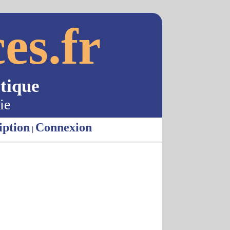
es.fr
tique
ie
iption
Connexion
|