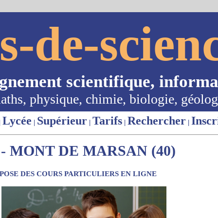
s-de-scienc
ignement scientifique, informa
aths, physique, chimie, biologie, géolog
Lycée
Supérieur
Tarifs
Rechercher
Inscr
|
|
|
|
|
- MONT DE MARSAN (40)
OSE DES COURS PARTICULIERS EN LIGNE