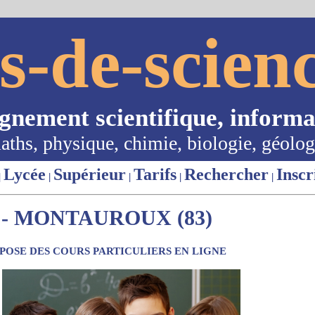
s-de-scienc
ignement scientifique, informa
aths, physique, chimie, biologie, géolog
Lycée
Supérieur
Tarifs
Rechercher
Inscr
|
|
|
|
|
- MONTAUROUX (83)
OSE DES COURS PARTICULIERS EN LIGNE