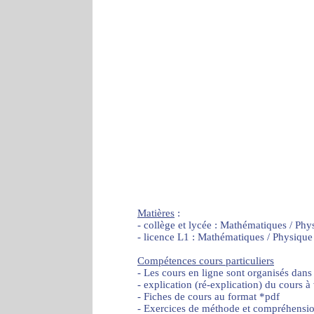
Matières
:
- collège et lycée : Mathématiques / Phy
- licence L1 : Mathématiques / Physique
Compétences cours particuliers
- Les cours en ligne sont organisés dans
- explication (ré-explication) du cours à
- Fiches de cours au format *pdf
- Exercices de méthode et compréhensi