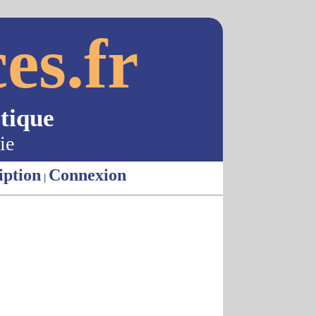
es.fr
tique
ie
iption
Connexion
|