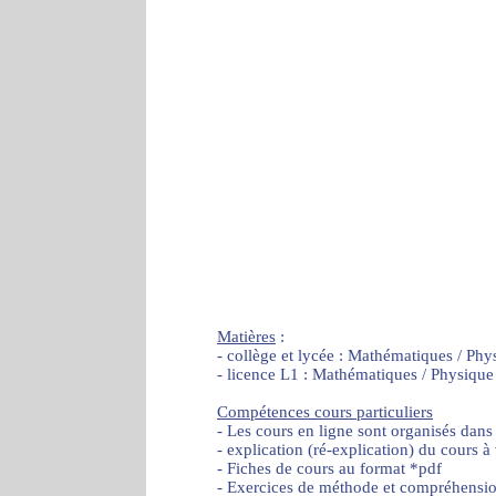
Matières
:
- collège et lycée : Mathématiques / Phy
- licence L1 : Mathématiques / Physique
Compétences cours particuliers
- Les cours en ligne sont organisés dans
- explication (ré-explication) du cours à
- Fiches de cours au format *pdf
- Exercices de méthode et compréhensi