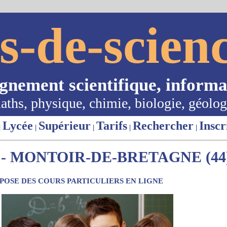
s-de-scienc
ignement scientifique, informa
aths, physique, chimie, biologie, géolog
Lycée
Supérieur
Tarifs
Rechercher
Inscr
|
|
|
|
|
- MONTOIR-DE-BRETAGNE (44
OSE DES COURS PARTICULIERS EN LIGNE