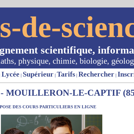
s-de-scienc
ignement scientifique, informa
aths, physique, chimie, biologie, géolog
Lycée
Supérieur
Tarifs
Rechercher
Inscr
|
|
|
|
|
- MOUILLERON-LE-CAPTIF (85
OSE DES COURS PARTICULIERS EN LIGNE