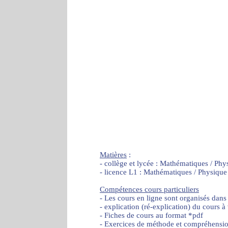
Matières
:
- collège et lycée : Mathématiques / Phy
- licence L1 : Mathématiques / Physique
Compétences cours particuliers
- Les cours en ligne sont organisés dans
- explication (ré-explication) du cours à
- Fiches de cours au format *pdf
- Exercices de méthode et compréhensi