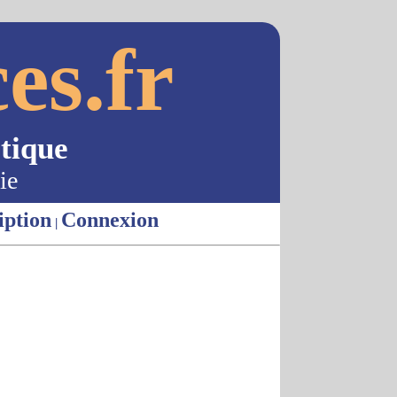
es.fr
tique
ie
iption
Connexion
|