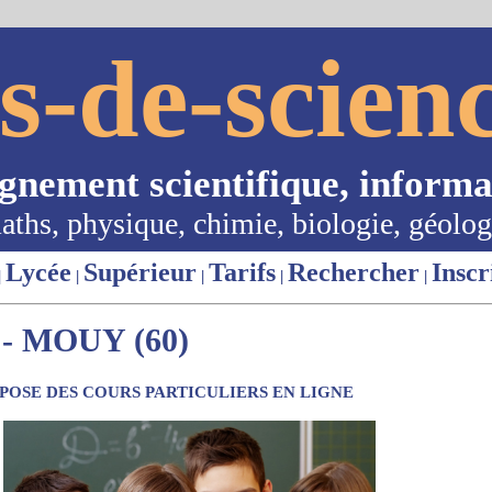
s-de-scienc
ignement scientifique, informa
aths, physique, chimie, biologie, géolog
Lycée
Supérieur
Tarifs
Rechercher
Inscr
|
|
|
|
|
- MOUY (60)
OSE DES COURS PARTICULIERS EN LIGNE