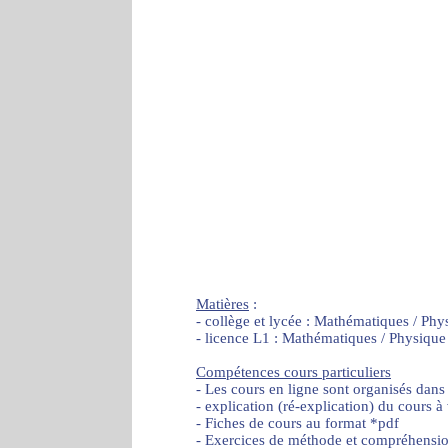
Matières
:
- collège et lycée : Mathématiques / Phy
- licence L1 : Mathématiques / Physique
Compétences cours particuliers
- Les cours en ligne sont organisés dans
- explication (ré-explication) du cours à
- Fiches de cours au format *pdf
- Exercices de méthode et compréhensi