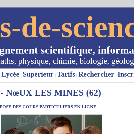
s-de-scienc
ignement scientifique, informa
aths, physique, chimie, biologie, géolog
Lycée
Supérieur
Tarifs
Rechercher
Inscr
|
|
|
|
|
 NœUX LES MINES (62)
OSE DES COURS PARTICULIERS EN LIGNE