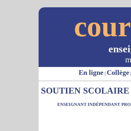
cour
ense
m
En ligne
Collège
|
SOUTIEN SCOLAIRE -
ENSEIGNANT INDÉPENDANT PROP