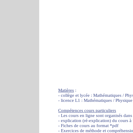
Matières
:
- collège et lycée : Mathématiques / Phy
- licence L1 : Mathématiques / Physique
Compétences cours particuliers
- Les cours en ligne sont organisés dans
- explication (ré-explication) du cours à
- Fiches de cours au format *pdf
- Exercices de méthode et compréhensi