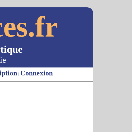
es.fr
tique
ie
iption
Connexion
|