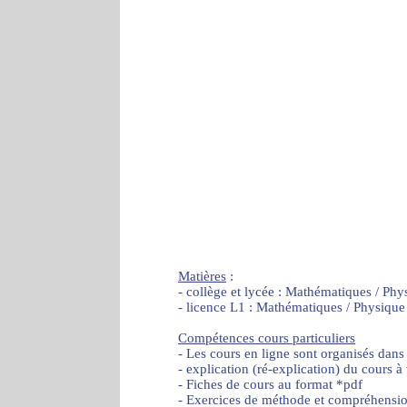
Matières
:
- collège et lycée : Mathématiques / Phy
- licence L1 : Mathématiques / Physique
Compétences cours particuliers
- Les cours en ligne sont organisés dans
- explication (ré-explication) du cours à
- Fiches de cours au format *pdf
- Exercices de méthode et compréhensi