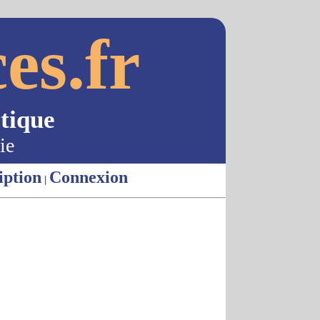
es.fr
tique
ie
iption
Connexion
|