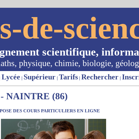
s-de-scienc
ignement scientifique, informa
aths, physique, chimie, biologie, géolog
Lycée
Supérieur
Tarifs
Rechercher
Inscr
|
|
|
|
|
 NAINTRE (86)
OSE DES COURS PARTICULIERS EN LIGNE