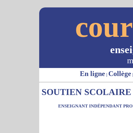
cour
ense
m
En ligne
Collège
|
SOUTIEN SCOLAIRE -
ENSEIGNANT INDÉPENDANT PROP