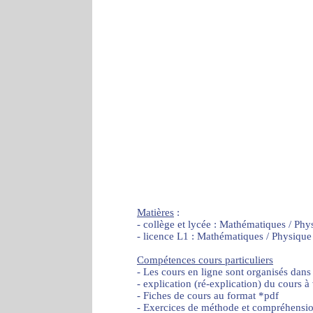
Matières
:
- collège et lycée : Mathématiques / Phy
- licence L1 : Mathématiques / Physique
Compétences cours particuliers
- Les cours en ligne sont organisés dans
- explication (ré-explication) du cours à
- Fiches de cours au format *pdf
- Exercices de méthode et compréhensi