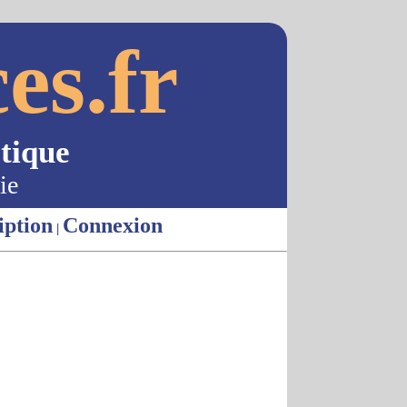
es.fr
tique
ie
iption
Connexion
|