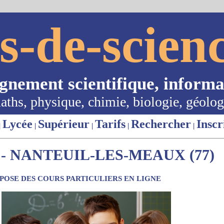
s-de-scienc
ignement scientifique, informa
aths, physique, chimie, biologie, géolog
Lycée
Supérieur
Tarifs
Rechercher
Inscr
|
|
|
|
|
- NANTEUIL-LES-MEAUX (77)
OSE DES COURS PARTICULIERS EN LIGNE