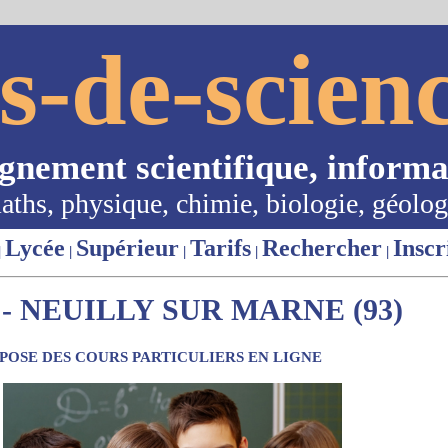
s-de-scienc
ignement scientifique, informa
aths, physique, chimie, biologie, géolog
Lycée
Supérieur
Tarifs
Rechercher
Inscr
|
|
|
|
|
- NEUILLY SUR MARNE (93)
OSE DES COURS PARTICULIERS EN LIGNE