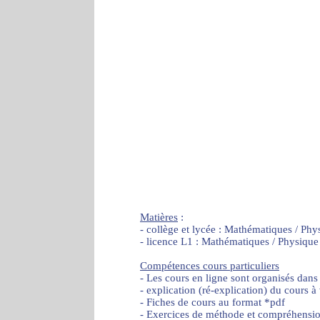
Matières
:
- collège et lycée : Mathématiques / Phy
- licence L1 : Mathématiques / Physique
Compétences cours particuliers
- Les cours en ligne sont organisés dans
- explication (ré-explication) du cours à
- Fiches de cours au format *pdf
- Exercices de méthode et compréhensi