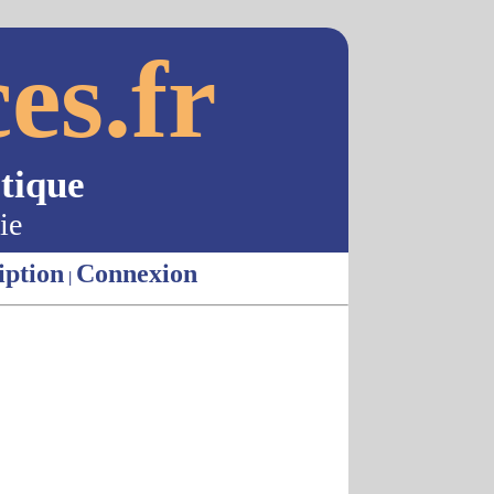
es.fr
tique
ie
iption
Connexion
|