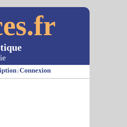
es.fr
tique
ie
iption
Connexion
|