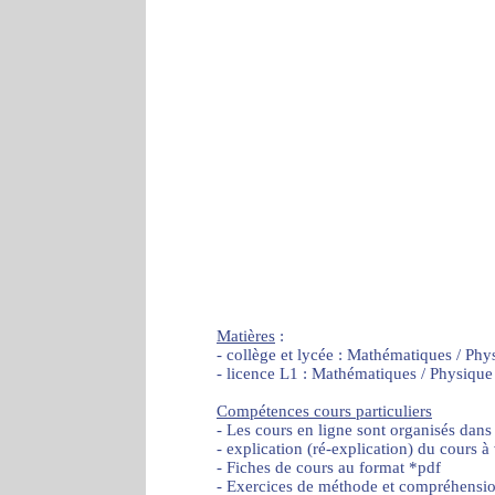
Matières
:
- collège et lycée : Mathématiques / Phy
- licence L1 : Mathématiques / Physique
Compétences cours particuliers
- Les cours en ligne sont organisés dans
- explication (ré-explication) du cours à
- Fiches de cours au format *pdf
- Exercices de méthode et compréhensi