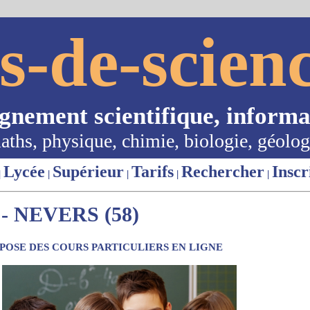
s-de-scienc
ignement scientifique, informa
aths, physique, chimie, biologie, géolog
Lycée
Supérieur
Tarifs
Rechercher
Inscr
|
|
|
|
|
 NEVERS (58)
OSE DES COURS PARTICULIERS EN LIGNE