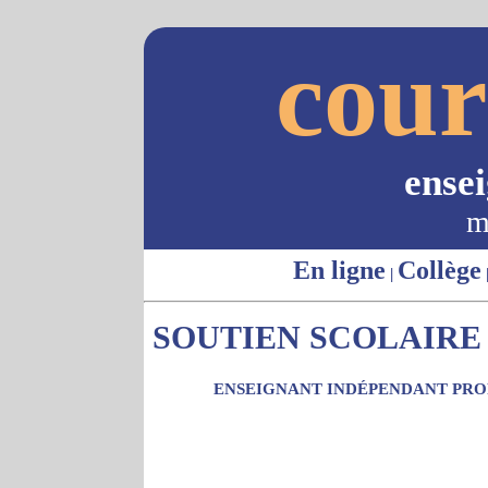
cour
ense
m
En ligne
Collège
|
SOUTIEN SCOLAIRE -
ENSEIGNANT INDÉPENDANT PROP