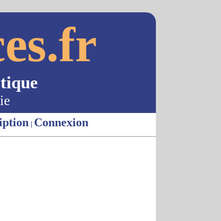
es.fr
tique
ie
iption
Connexion
|