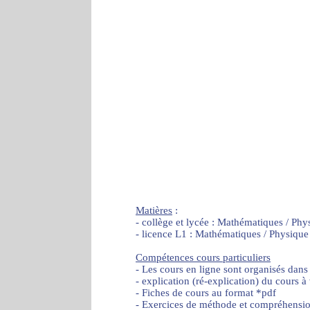
Matières
:
- collège et lycée : Mathématiques / Phy
- licence L1 : Mathématiques / Physique
Compétences cours particuliers
- Les cours en ligne sont organisés dans
- explication (ré-explication) du cours à
- Fiches de cours au format *pdf
- Exercices de méthode et compréhensi