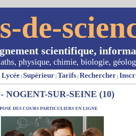
s-de-scienc
ignement scientifique, informa
aths, physique, chimie, biologie, géolog
Lycée
Supérieur
Tarifs
Rechercher
Inscr
|
|
|
|
|
- NOGENT-SUR-SEINE (10)
OSE DES COURS PARTICULIERS EN LIGNE