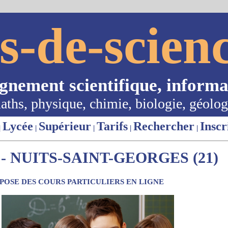
s-de-scienc
ignement scientifique, informa
aths, physique, chimie, biologie, géolog
Lycée
Supérieur
Tarifs
Rechercher
Inscr
|
|
|
|
|
- NUITS-SAINT-GEORGES (21)
OSE DES COURS PARTICULIERS EN LIGNE