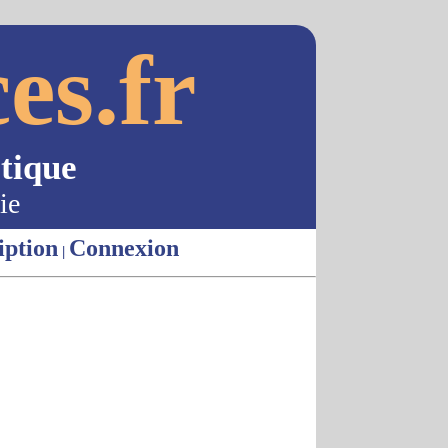
es.fr
tique
ie
iption
Connexion
|