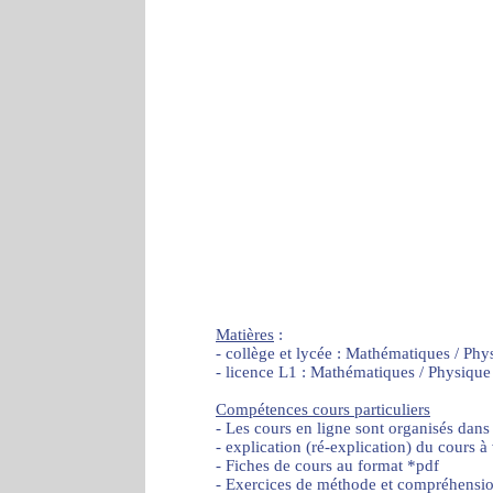
Matières
:
- collège et lycée : Mathématiques / Phy
- licence L1 : Mathématiques / Physique
Compétences cours particuliers
- Les cours en ligne sont organisés dans
- explication (ré-explication) du cours à
- Fiches de cours au format *pdf
- Exercices de méthode et compréhensi