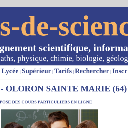
s-de-scienc
ignement scientifique, informa
aths, physique, chimie, biologie, géolog
Lycée
Supérieur
Tarifs
Rechercher
Inscr
|
|
|
|
|
- OLORON SAINTE MARIE (64)
OSE DES COURS PARTICULIERS EN LIGNE