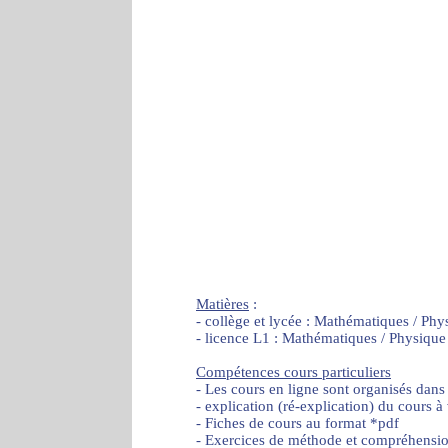
Matières
:
- collège et lycée : Mathématiques / Phy
- licence L1 : Mathématiques / Physique
Compétences cours particuliers
- Les cours en ligne sont organisés dans
- explication (ré-explication) du cours à
- Fiches de cours au format *pdf
- Exercices de méthode et compréhensi