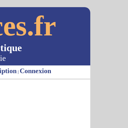
es.fr
tique
ie
iption
Connexion
|