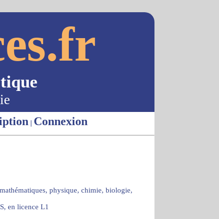
es.fr
tique
ie
iption
Connexion
|
 mathématiques, physique, chimie, biologie,
S, en licence L1