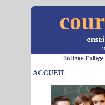
cour
ense
m
En ligne
Collège
|
ACCUEIL