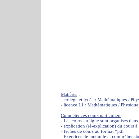
Matières
:
- collège et lycée : Mathématiques / Phy
- licence L1 : Mathématiques / Physique
Compétences cours particuliers
- Les cours en ligne sont organisés dans
- explication (ré-explication) du cours à
- Fiches de cours au format *pdf
- Exercices de méthode et compréhensi