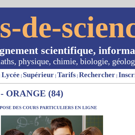
s-de-scienc
ignement scientifique, informa
aths, physique, chimie, biologie, géolog
Lycée
Supérieur
Tarifs
Rechercher
Inscr
|
|
|
|
|
- ORANGE (84)
OSE DES COURS PARTICULIERS EN LIGNE