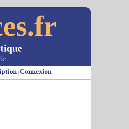
es.fr
tique
ie
iption
Connexion
|