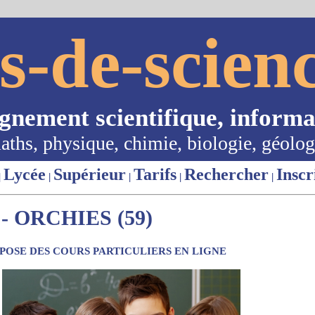
s-de-scienc
ignement scientifique, informa
aths, physique, chimie, biologie, géolog
Lycée
Supérieur
Tarifs
Rechercher
Inscr
|
|
|
|
|
 ORCHIES (59)
OSE DES COURS PARTICULIERS EN LIGNE