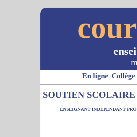
cour
ense
m
En ligne
Collège
|
SOUTIEN SCOLAIRE -
ENSEIGNANT INDÉPENDANT PROP