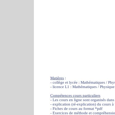
Matières
:
- collège et lycée : Mathématiques / Phy
- licence L1 : Mathématiques / Physique
Compétences cours particuliers
- Les cours en ligne sont organisés dans
- explication (ré-explication) du cours à
- Fiches de cours au format *pdf
- Exercices de méthode et compréhensi