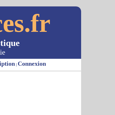
es.fr
tique
ie
iption
Connexion
|