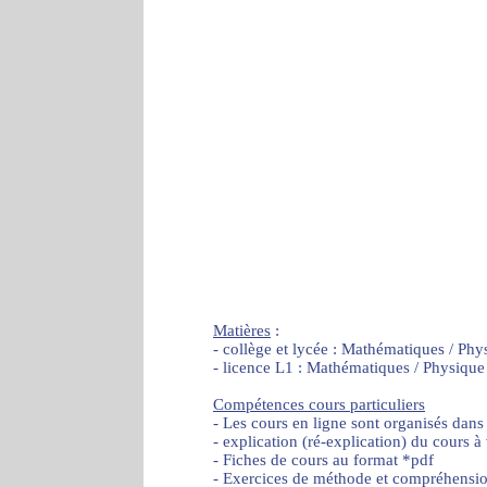
Matières
:
- collège et lycée : Mathématiques / Phy
- licence L1 : Mathématiques / Physique
Compétences cours particuliers
- Les cours en ligne sont organisés dans
- explication (ré-explication) du cours à
- Fiches de cours au format *pdf
- Exercices de méthode et compréhensi