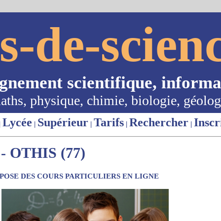
s-de-scienc
ignement scientifique, informa
aths, physique, chimie, biologie, géolog
Lycée
Supérieur
Tarifs
Rechercher
Inscr
|
|
|
|
|
 OTHIS (77)
OSE DES COURS PARTICULIERS EN LIGNE