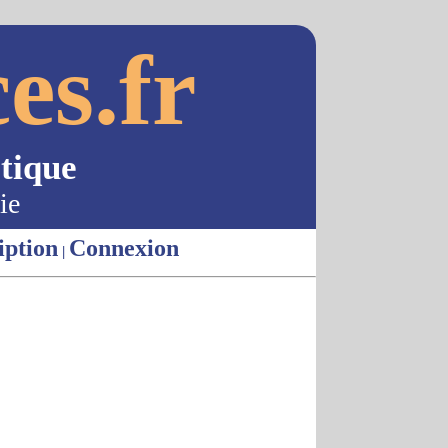
es.fr
tique
ie
iption
Connexion
|