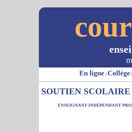
cour
ense
m
En ligne
Collège
|
SOUTIEN SCOLAIRE -
ENSEIGNANT INDÉPENDANT PROP