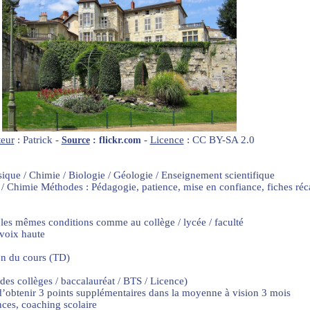
eur
: Patrick -
-
Licence
: CC BY-SA 2.0
Source
: flickr.com
sique / Chimie / Biologie / Géologie / Enseignement scientifique
 / Chimie Méthodes : Pédagogie, patience, mise en confiance, fiches ré
 les mêmes conditions comme au collège / lycée / faculté
 voix haute
on du cours (TD)
 des collèges / baccalauréat / BTS / Licence)
if d’obtenir 3 points supplémentaires dans la moyenne à vision 3 mois
nces, coaching scolaire