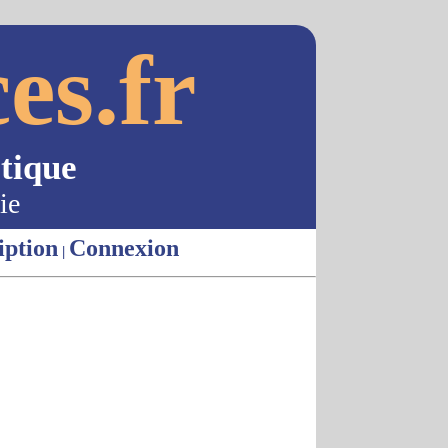
es.fr
tique
ie
iption
Connexion
|