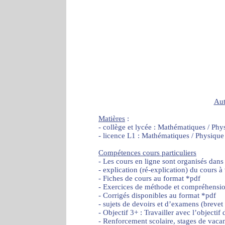
Aut
Matières
:
- collège et lycée : Mathématiques / Phy
- licence L1 : Mathématiques / Physique
Compétences cours particuliers
- Les cours en ligne sont organisés dans
- explication (ré-explication) du cours à
- Fiches de cours au format *pdf
- Exercices de méthode et compréhensi
- Corrigés disponibles au format *pdf
- sujets de devoirs et d’examens (brevet
- Objectif 3+ : Travailler avec l’object
- Renforcement scolaire, stages de vaca