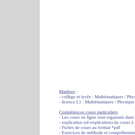
Matières
:
- collège et lycée : Mathématiques / Phy
- licence L1 : Mathématiques / Physique
Compétences cours particuliers
- Les cours en ligne sont organisés dans
- explication (ré-explication) du cours à
- Fiches de cours au format *pdf
- Exercices de méthode et compréhensi