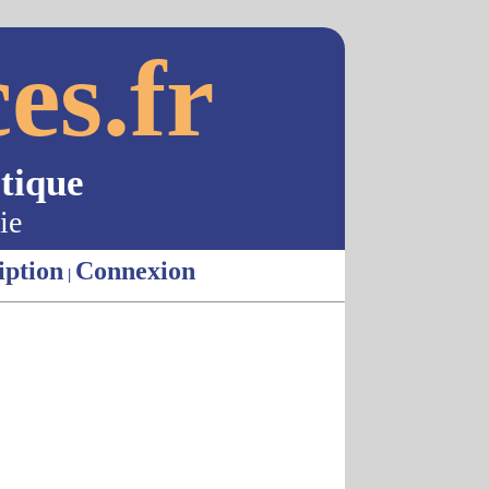
es.fr
tique
ie
iption
Connexion
|