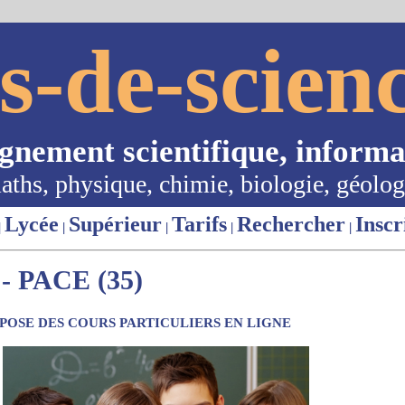
s-de-scienc
ignement scientifique, informa
aths, physique, chimie, biologie, géolog
Lycée
Supérieur
Tarifs
Rechercher
Inscr
|
|
|
|
|
 PACE (35)
OSE DES COURS PARTICULIERS EN LIGNE