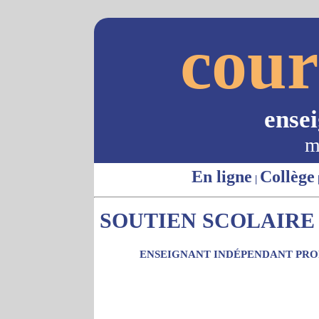
cour
ense
m
En ligne
Collège
|
SOUTIEN SCOLAIRE -
ENSEIGNANT INDÉPENDANT PROP