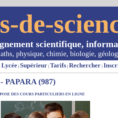
s-de-scienc
ignement scientifique, informa
aths, physique, chimie, biologie, géolog
Lycée
Supérieur
Tarifs
Rechercher
Inscr
|
|
|
|
|
 PAPARA (987)
OSE DES COURS PARTICULIERS EN LIGNE