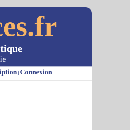
es.fr
tique
ie
iption
Connexion
|