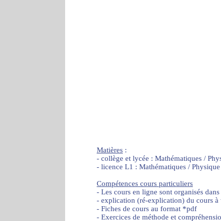
Matières
:
- collège et lycée : Mathématiques / Phy
- licence L1 : Mathématiques / Physique
Compétences cours particuliers
- Les cours en ligne sont organisés dans
- explication (ré-explication) du cours à
- Fiches de cours au format *pdf
- Exercices de méthode et compréhensi