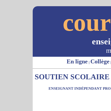
cour
ense
m
En ligne
Collège
|
SOUTIEN SCOLAIRE -
ENSEIGNANT INDÉPENDANT PROP