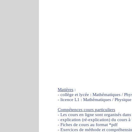
Matières
:
- collège et lycée : Mathématiques / Phy
- licence L1 : Mathématiques / Physique
Compétences cours particuliers
- Les cours en ligne sont organisés dans
- explication (ré-explication) du cours à
- Fiches de cours au format *pdf
- Exercices de méthode et compréhensi