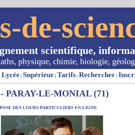
s-de-scienc
ignement scientifique, informa
aths, physique, chimie, biologie, géolog
Lycée
Supérieur
Tarifs
Rechercher
Inscr
|
|
|
|
|
- PARAY-LE-MONIAL (71)
OSE DES COURS PARTICULIERS EN LIGNE