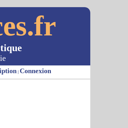
es.fr
tique
ie
iption
Connexion
|