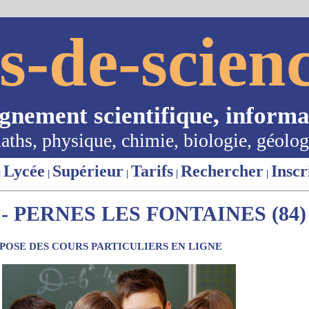
s-de-scienc
ignement scientifique, informa
aths, physique, chimie, biologie, géolog
Lycée
Supérieur
Tarifs
Rechercher
Inscr
|
|
|
|
|
 PERNES LES FONTAINES (84)
OSE DES COURS PARTICULIERS EN LIGNE