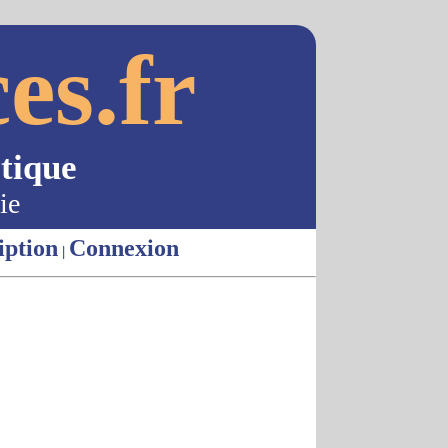
es.fr
tique
ie
iption
Connexion
|