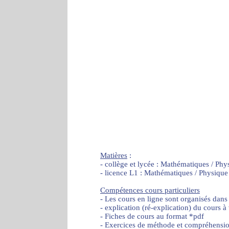
Matières
:
- collège et lycée : Mathématiques / Phy
- licence L1 : Mathématiques / Physique
Compétences cours particuliers
- Les cours en ligne sont organisés dans
- explication (ré-explication) du cours à
- Fiches de cours au format *pdf
- Exercices de méthode et compréhensi