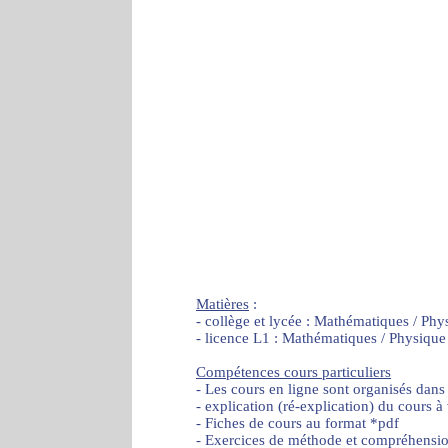
Matières
:
- collège et lycée : Mathématiques / Phy
- licence L1 : Mathématiques / Physique
Compétences cours particuliers
- Les cours en ligne sont organisés dans
- explication (ré-explication) du cours à
- Fiches de cours au format *pdf
- Exercices de méthode et compréhensi