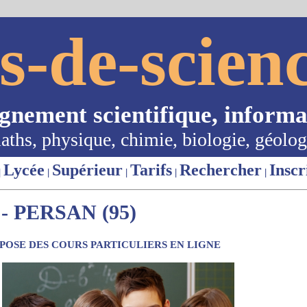
s-de-scienc
ignement scientifique, informa
aths, physique, chimie, biologie, géolog
Lycée
Supérieur
Tarifs
Rechercher
Inscr
|
|
|
|
|
 PERSAN (95)
OSE DES COURS PARTICULIERS EN LIGNE