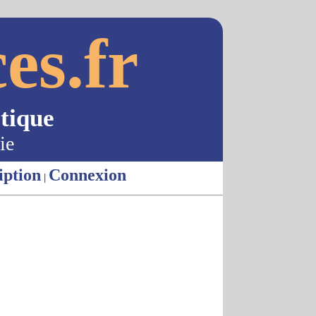
es.fr
tique
ie
iption
Connexion
|