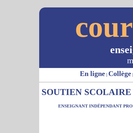
cour
ense
m
En ligne
Collège
|
SOUTIEN SCOLAIRE -
ENSEIGNANT INDÉPENDANT PROP