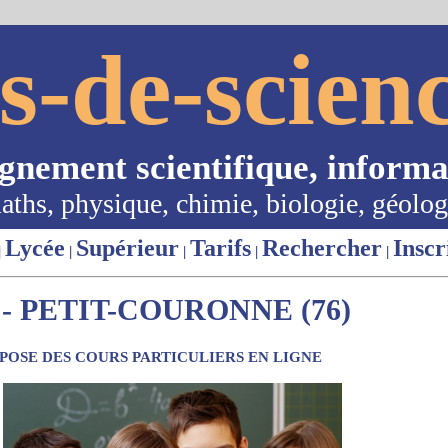
s-de-scienc
ignement scientifique, informa
aths, physique, chimie, biologie, géolog
Lycée
Supérieur
Tarifs
Rechercher
Inscr
|
|
|
|
|
- PETIT-COURONNE (76)
OSE DES COURS PARTICULIERS EN LIGNE