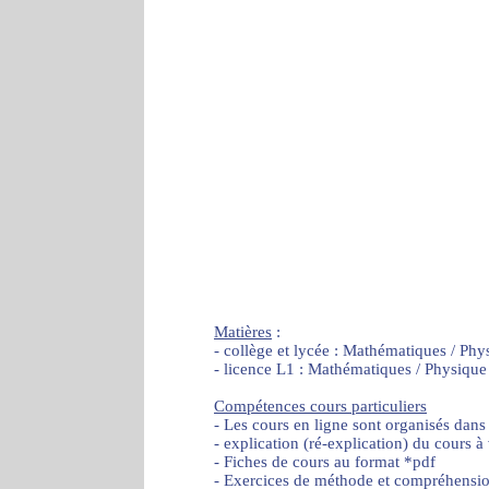
Matières
:
- collège et lycée : Mathématiques / Phy
- licence L1 : Mathématiques / Physique
Compétences cours particuliers
- Les cours en ligne sont organisés dans
- explication (ré-explication) du cours à
- Fiches de cours au format *pdf
- Exercices de méthode et compréhensi