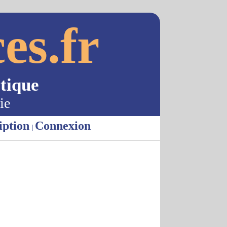
es.fr
tique
ie
iption
Connexion
|