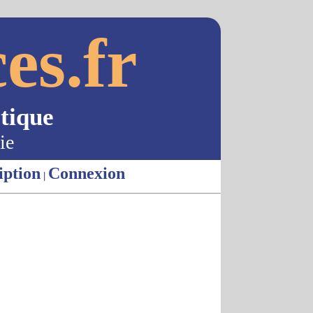
es.fr
tique
ie
iption
Connexion
|