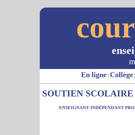
cour
ense
m
En ligne
Collège
|
SOUTIEN SCOLAIRE -
ENSEIGNANT INDÉPENDANT PROP