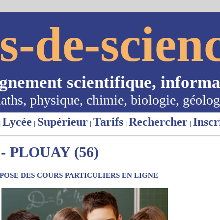
s-de-scienc
ignement scientifique, informa
aths, physique, chimie, biologie, géolog
Lycée
Supérieur
Tarifs
Rechercher
Inscr
|
|
|
|
|
 PLOUAY (56)
OSE DES COURS PARTICULIERS EN LIGNE