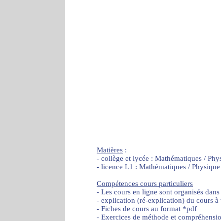
Matières
:
- collège et lycée : Mathématiques / Phy
- licence L1 : Mathématiques / Physique
Compétences cours particuliers
- Les cours en ligne sont organisés dans
- explication (ré-explication) du cours à
- Fiches de cours au format *pdf
- Exercices de méthode et compréhensi