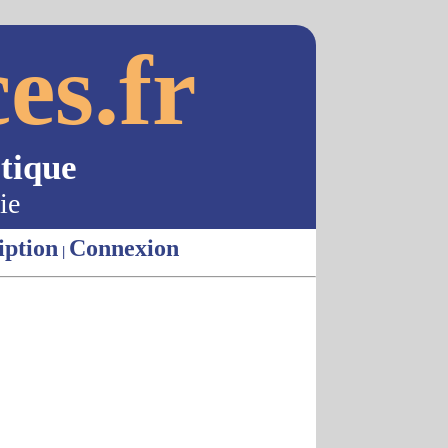
es.fr
tique
ie
iption
Connexion
|