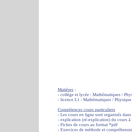
Matières
:
- collège et lycée : Mathématiques / Phy
- licence L1 : Mathématiques / Physique
Compétences cours particuliers
- Les cours en ligne sont organisés dans
- explication (ré-explication) du cours à
- Fiches de cours au format *pdf
- Exercices de méthode et compréhensi