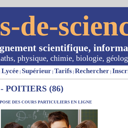
s-de-scienc
ignement scientifique, informa
aths, physique, chimie, biologie, géolog
Lycée
Supérieur
Tarifs
Rechercher
Inscr
|
|
|
|
|
 POITIERS (86)
OSE DES COURS PARTICULIERS EN LIGNE