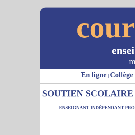
cour
ense
m
En ligne
Collège
|
SOUTIEN SCOLAIRE -
ENSEIGNANT INDÉPENDANT PROP