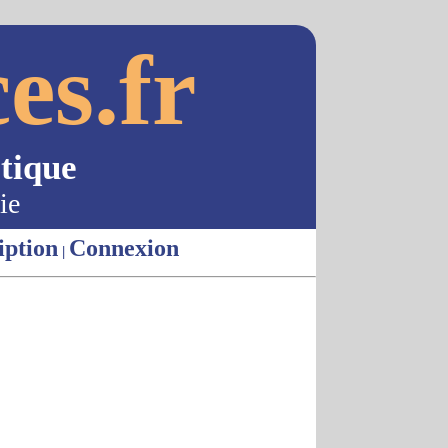
es.fr
tique
ie
iption
Connexion
|