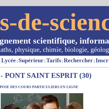
s-de-scienc
ignement scientifique, informa
aths, physique, chimie, biologie, géolog
Lycée
Supérieur
Tarifs
Rechercher
Inscr
|
|
|
|
|
 PONT SAINT ESPRIT (30)
OSE DES COURS PARTICULIERS EN LIGNE