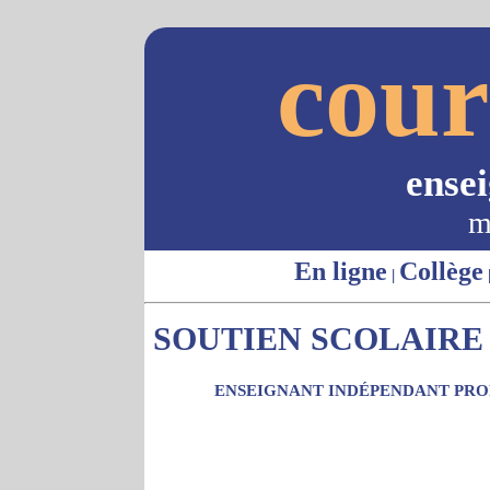
cour
ense
m
En ligne
Collège
|
SOUTIEN SCOLAIRE -
ENSEIGNANT INDÉPENDANT PROP