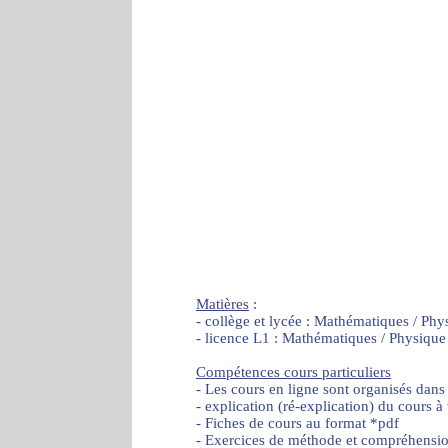
Matières
:
- collège et lycée : Mathématiques / Phy
- licence L1 : Mathématiques / Physique
Compétences cours particuliers
- Les cours en ligne sont organisés dans
- explication (ré-explication) du cours à
- Fiches de cours au format *pdf
- Exercices de méthode et compréhensi