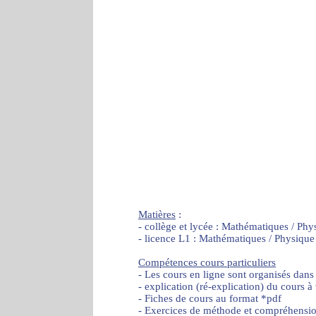
Matières
:
- collège et lycée : Mathématiques / Phy
- licence L1 : Mathématiques / Physique
Compétences cours particuliers
- Les cours en ligne sont organisés dans
- explication (ré-explication) du cours à
- Fiches de cours au format *pdf
- Exercices de méthode et compréhensi