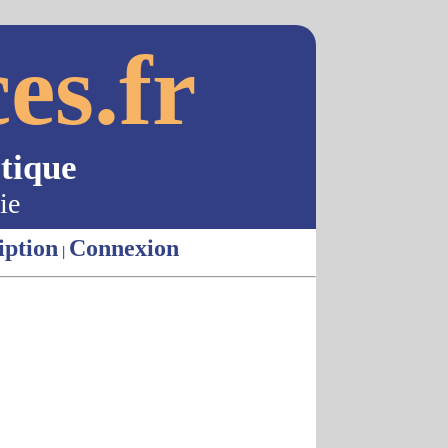
es.fr
tique
ie
iption
Connexion
|