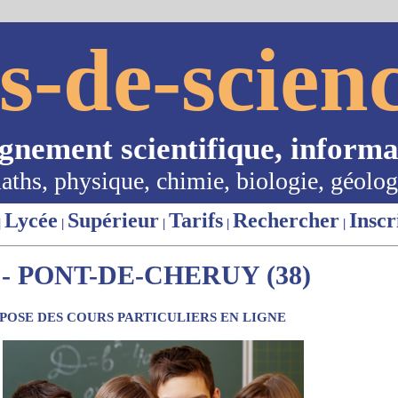
s-de-scienc
ignement scientifique, informa
aths, physique, chimie, biologie, géolog
Lycée
Supérieur
Tarifs
Rechercher
Inscr
|
|
|
|
|
- PONT-DE-CHERUY (38)
OSE DES COURS PARTICULIERS EN LIGNE