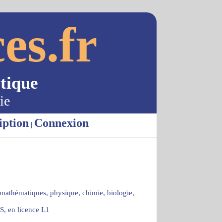
es.fr
tique
ie
iption
Connexion
|
 mathématiques, physique, chimie, biologie,
S, en licence L1