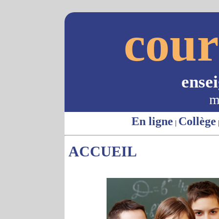
cour
ense
m
En ligne
Collège
|
ACCUEIL