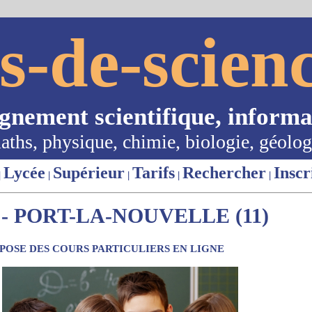
s-de-scienc
ignement scientifique, informa
aths, physique, chimie, biologie, géolog
Lycée
Supérieur
Tarifs
Rechercher
Inscr
|
|
|
|
|
- PORT-LA-NOUVELLE (11)
OSE DES COURS PARTICULIERS EN LIGNE