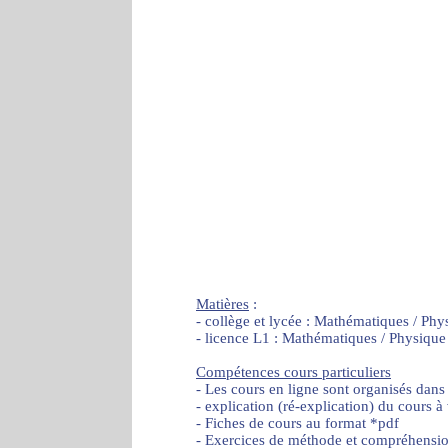
Matières
:
- collège et lycée : Mathématiques / Phy
- licence L1 : Mathématiques / Physique
Compétences cours particuliers
- Les cours en ligne sont organisés dans
- explication (ré-explication) du cours à
- Fiches de cours au format *pdf
- Exercices de méthode et compréhensi