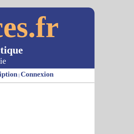
es.fr
tique
ie
iption
Connexion
|