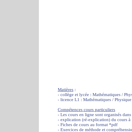
Matières
:
- collège et lycée : Mathématiques / Phy
- licence L1 : Mathématiques / Physique
Compétences cours particuliers
- Les cours en ligne sont organisés dans
- explication (ré-explication) du cours à
- Fiches de cours au format *pdf
- Exercices de méthode et compréhensi