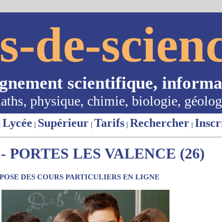
s-de-scienc
ignement scientifique, informa
aths, physique, chimie, biologie, géolog
Lycée
Supérieur
Tarifs
Rechercher
Inscr
|
|
|
|
|
- PORTES LES VALENCE (26)
OSE DES COURS PARTICULIERS EN LIGNE