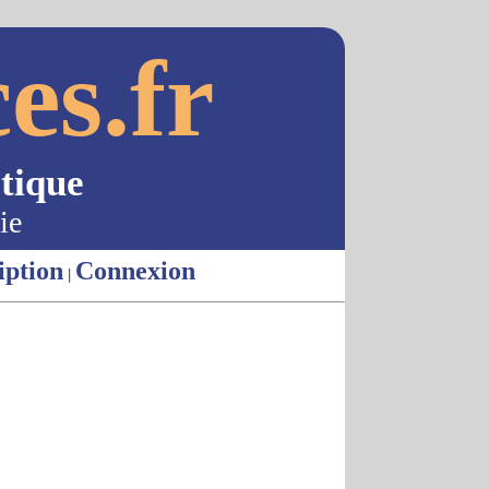
es.fr
tique
ie
iption
Connexion
|