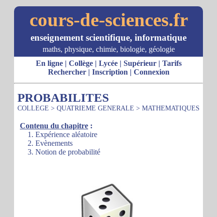
cours-de-sciences.fr
enseignement scientifique, informatique
maths, physique, chimie, biologie, géologie
En ligne
|
Collège
|
Lycée
|
Supérieur
|
Tarifs
Rechercher
|
Inscription
|
Connexion
PROBABILITES
COLLEGE
>
QUATRIEME GENERALE
>
MATHEMATIQUES
Contenu du chapitre
:
1. Expérience aléatoire
2. Evènements
3. Notion de probabilité