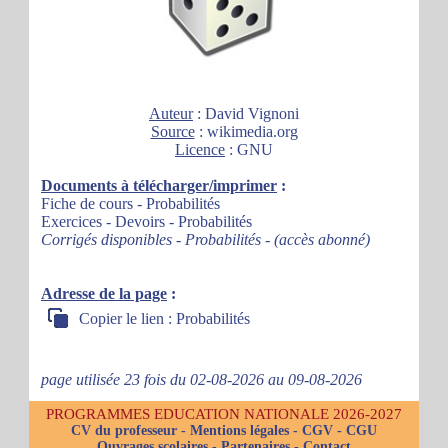
Auteur
: David Vignoni
Source
: wikimedia.org
Licence
: GNU
Documents à télécharger/imprimer
:
Fiche de cours - Probabilités
Exercices - Devoirs - Probabilités
Corrigés disponibles - Probabilités - (accès abonné)
Adresse de la page
:
Copier le lien : Probabilités
page utilisée 23 fois du 02-08-2026 au 09-08-2026
PROGRAMMES EDUCATION NATIONALE 2026-2027
CV du professeur
-
Mentions légales
-
CGV
-
CGU
Ouvrages scolaires
-
Partenaires
-
Contact