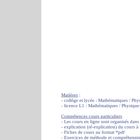
Matières
:
- collège et lycée : Mathématiques / Phy
- licence L1 : Mathématiques / Physique
Compétences cours particuliers
- Les cours en ligne sont organisés dans
- explication (ré-explication) du cours à
- Fiches de cours au format *pdf
- Exercices de méthode et compréhensi