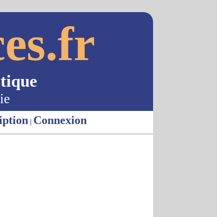
es.fr
tique
ie
iption
Connexion
|