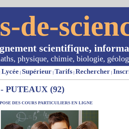
s-de-scienc
ignement scientifique, informa
aths, physique, chimie, biologie, géolog
Lycée
Supérieur
Tarifs
Rechercher
Inscr
|
|
|
|
|
- PUTEAUX (92)
OSE DES COURS PARTICULIERS EN LIGNE