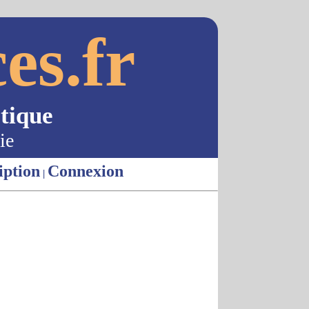
es.fr
tique
ie
iption
Connexion
|