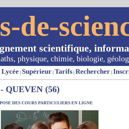
s-de-scienc
ignement scientifique, informa
aths, physique, chimie, biologie, géolog
Lycée
Supérieur
Tarifs
Rechercher
Inscr
|
|
|
|
|
- QUEVEN (56)
OSE DES COURS PARTICULIERS EN LIGNE