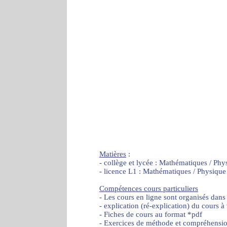
Matières
:
- collège et lycée : Mathématiques / Phy
- licence L1 : Mathématiques / Physique
Compétences cours particuliers
- Les cours en ligne sont organisés dans
- explication (ré-explication) du cours à
- Fiches de cours au format *pdf
- Exercices de méthode et compréhensi