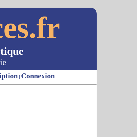
es.fr
tique
ie
iption
Connexion
|