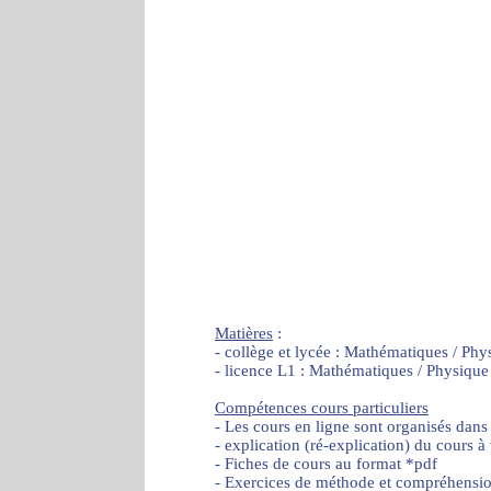
Matières
:
- collège et lycée : Mathématiques / Phy
- licence L1 : Mathématiques / Physique
Compétences cours particuliers
- Les cours en ligne sont organisés dans
- explication (ré-explication) du cours à
- Fiches de cours au format *pdf
- Exercices de méthode et compréhensi