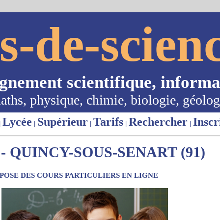
s-de-scienc
ignement scientifique, informa
aths, physique, chimie, biologie, géolog
Lycée
Supérieur
Tarifs
Rechercher
Inscr
|
|
|
|
|
- QUINCY-SOUS-SENART (91)
OSE DES COURS PARTICULIERS EN LIGNE