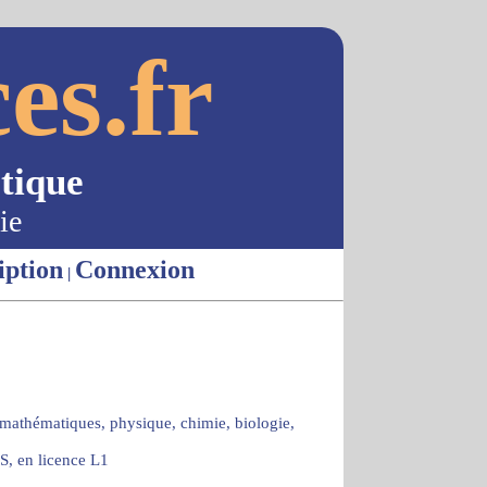
es.fr
tique
ie
iption
Connexion
|
 mathématiques, physique, chimie, biologie,
S, en licence L1