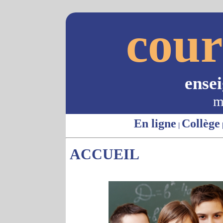
cour
ense
m
En ligne
Collège
|
ACCUEIL