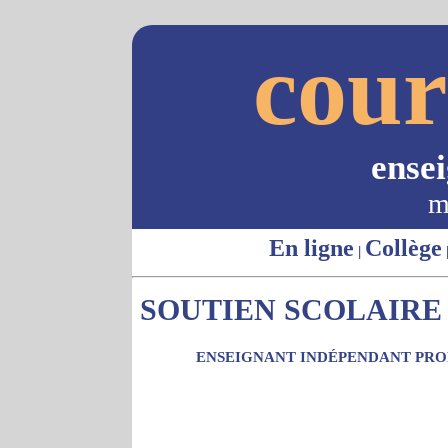
cour
ense
m
En ligne
Collège
|
SOUTIEN SCOLAIRE -
ENSEIGNANT INDÉPENDANT PROP