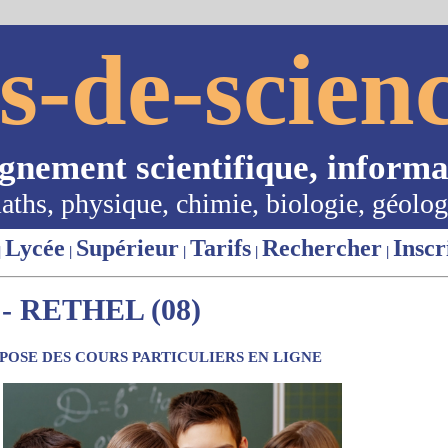
s-de-scienc
ignement scientifique, informa
aths, physique, chimie, biologie, géolog
Lycée
Supérieur
Tarifs
Rechercher
Inscr
|
|
|
|
|
 RETHEL (08)
OSE DES COURS PARTICULIERS EN LIGNE