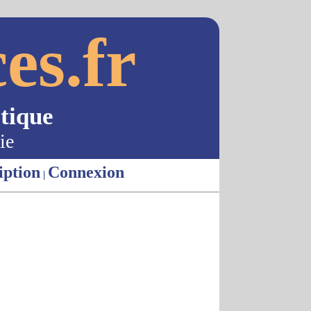
es.fr
tique
ie
iption
Connexion
|