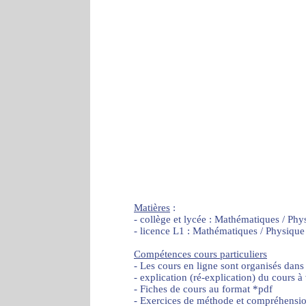
Matières
:
- collège et lycée : Mathématiques / Phy
- licence L1 : Mathématiques / Physique
Compétences cours particuliers
- Les cours en ligne sont organisés dans
- explication (ré-explication) du cours à
- Fiches de cours au format *pdf
- Exercices de méthode et compréhensi