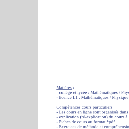
Matières
:
- collège et lycée : Mathématiques / Phy
- licence L1 : Mathématiques / Physique
Compétences cours particuliers
- Les cours en ligne sont organisés dans
- explication (ré-explication) du cours à
- Fiches de cours au format *pdf
- Exercices de méthode et compréhensi