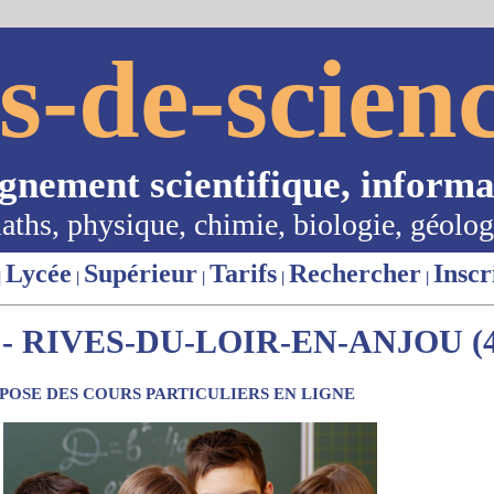
s-de-scienc
ignement scientifique, informa
aths, physique, chimie, biologie, géolog
Lycée
Supérieur
Tarifs
Rechercher
Inscr
|
|
|
|
|
 RIVES-DU-LOIR-EN-ANJOU (4
OSE DES COURS PARTICULIERS EN LIGNE