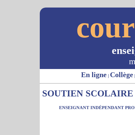
cour
ense
m
En ligne
Collège
|
SOUTIEN SCOLAIRE -
ENSEIGNANT INDÉPENDANT PROP