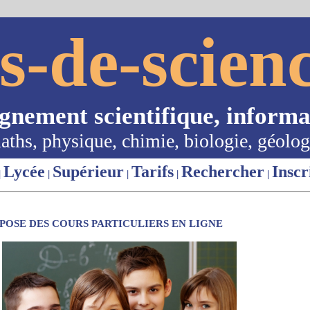
s-de-scienc
ignement scientifique, informa
aths, physique, chimie, biologie, géolog
Lycée
Supérieur
Tarifs
Rechercher
Inscr
|
|
|
|
|
OSE DES COURS PARTICULIERS EN LIGNE