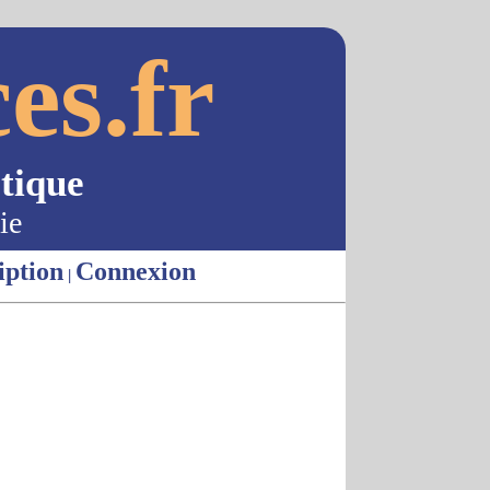
es.fr
tique
ie
iption
Connexion
|