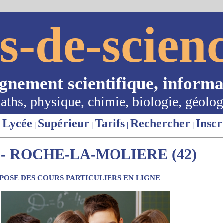
s-de-scienc
ignement scientifique, informa
aths, physique, chimie, biologie, géolog
Lycée
Supérieur
Tarifs
Rechercher
Inscr
|
|
|
|
|
- ROCHE-LA-MOLIERE (42)
OSE DES COURS PARTICULIERS EN LIGNE