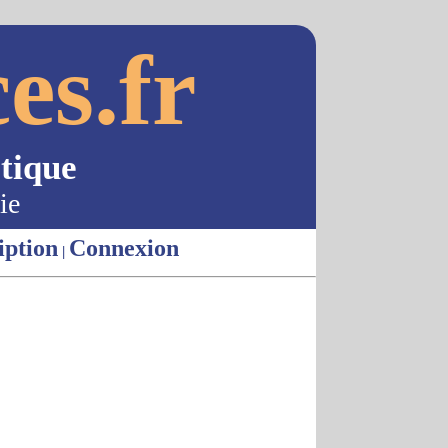
es.fr
tique
ie
iption
Connexion
|