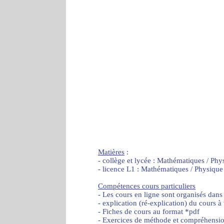
Matières
:
- collège et lycée : Mathématiques / Phy
- licence L1 : Mathématiques / Physique
Compétences cours particuliers
- Les cours en ligne sont organisés dans
- explication (ré-explication) du cours à
- Fiches de cours au format *pdf
- Exercices de méthode et compréhensi