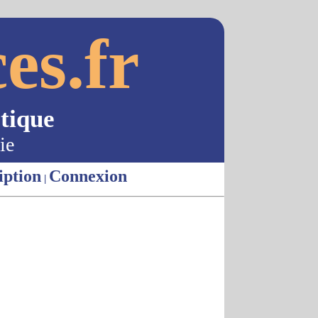
es.fr
tique
ie
iption
Connexion
|