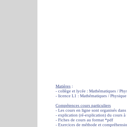
Matières
:
- collège et lycée : Mathématiques / Phy
- licence L1 : Mathématiques / Physique
Compétences cours particuliers
- Les cours en ligne sont organisés dans
- explication (ré-explication) du cours à
- Fiches de cours au format *pdf
- Exercices de méthode et compréhensi