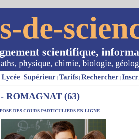
s-de-scienc
ignement scientifique, informa
aths, physique, chimie, biologie, géolog
Lycée
Supérieur
Tarifs
Rechercher
Inscr
|
|
|
|
|
- ROMAGNAT (63)
OSE DES COURS PARTICULIERS EN LIGNE