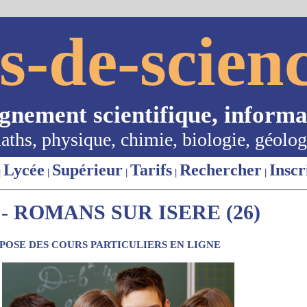
s-de-scienc
ignement scientifique, informa
aths, physique, chimie, biologie, géolog
Lycée
Supérieur
Tarifs
Rechercher
Inscr
|
|
|
|
|
- ROMANS SUR ISERE (26)
OSE DES COURS PARTICULIERS EN LIGNE