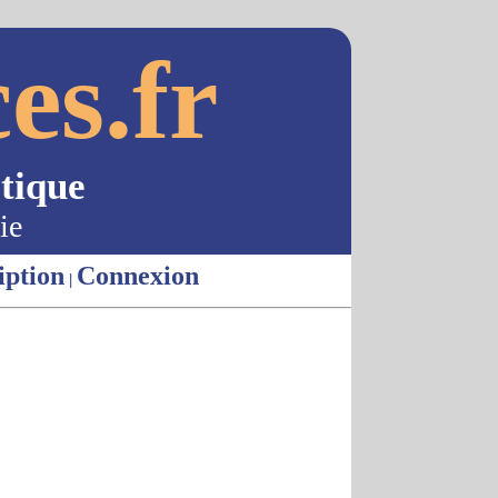
es.fr
tique
ie
iption
Connexion
|