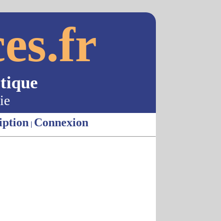
es.fr
tique
ie
iption
Connexion
|