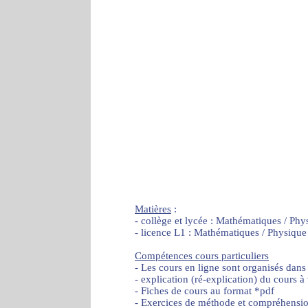
Matières
:
- collège et lycée : Mathématiques / Phy
- licence L1 : Mathématiques / Physique
Compétences cours particuliers
- Les cours en ligne sont organisés dans
- explication (ré-explication) du cours à
- Fiches de cours au format *pdf
- Exercices de méthode et compréhensi