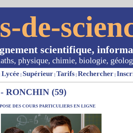
s-de-scienc
ignement scientifique, informa
aths, physique, chimie, biologie, géolog
Lycée
Supérieur
Tarifs
Rechercher
Inscr
|
|
|
|
|
- RONCHIN (59)
OSE DES COURS PARTICULIERS EN LIGNE