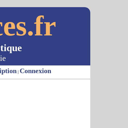
es.fr
tique
ie
iption
Connexion
|