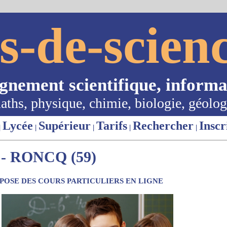
s-de-scienc
ignement scientifique, informa
aths, physique, chimie, biologie, géolog
Lycée
Supérieur
Tarifs
Rechercher
Inscr
|
|
|
|
|
- RONCQ (59)
OSE DES COURS PARTICULIERS EN LIGNE