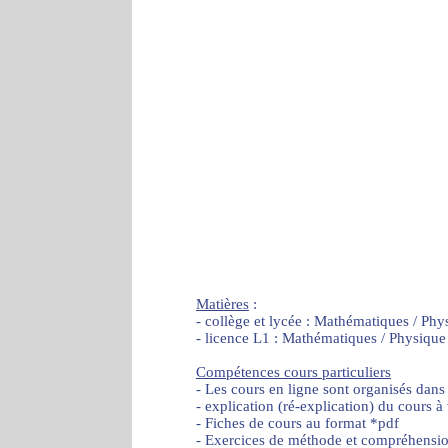
Matières
:
- collège et lycée : Mathématiques / Phy
- licence L1 : Mathématiques / Physique
Compétences cours particuliers
- Les cours en ligne sont organisés dans
- explication (ré-explication) du cours à
- Fiches de cours au format *pdf
- Exercices de méthode et compréhensi