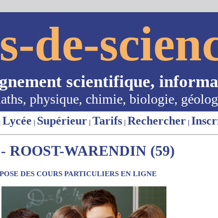
s-de-scienc
ignement scientifique, informa
aths, physique, chimie, biologie, géolog
Lycée
Supérieur
Tarifs
Rechercher
Inscr
|
|
|
|
|
- ROOST-WARENDIN (59)
OSE DES COURS PARTICULIERS EN LIGNE