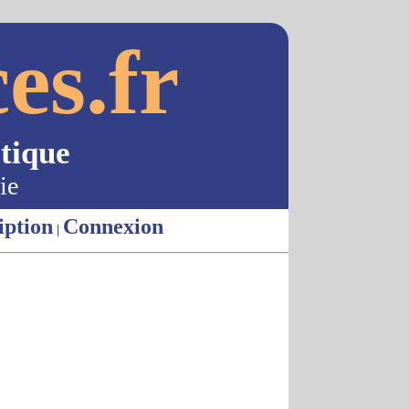
es.fr
tique
ie
iption
Connexion
|