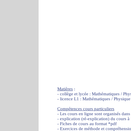
Matières
:
- collège et lycée : Mathématiques / Phy
- licence L1 : Mathématiques / Physique
Compétences cours particuliers
- Les cours en ligne sont organisés dans
- explication (ré-explication) du cours à
- Fiches de cours au format *pdf
- Exercices de méthode et compréhensi