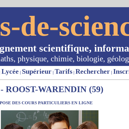
s-de-scienc
ignement scientifique, informa
aths, physique, chimie, biologie, géolog
Lycée
Supérieur
Tarifs
Rechercher
Inscr
|
|
|
|
|
- ROOST-WARENDIN (59)
OSE DES COURS PARTICULIERS EN LIGNE