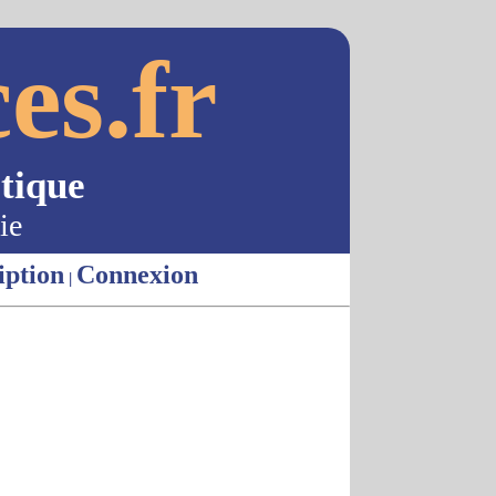
es.fr
tique
ie
iption
Connexion
|