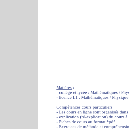
Matières
:
- collège et lycée : Mathématiques / Phy
- licence L1 : Mathématiques / Physique
Compétences cours particuliers
- Les cours en ligne sont organisés dans
- explication (ré-explication) du cours à
- Fiches de cours au format *pdf
- Exercices de méthode et compréhensi